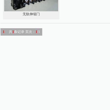
无轨伸缩门
1
共
1
条记录 页次：
1
/1