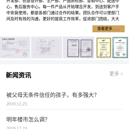
开发部、创意设计部、生产部、产品质检部、营销中心、配送中
心，售后服务中心。每一件产品从开始理念开发，到送到客户手
中安装使用，都是各部门通过合作的结果。团队合作可以使部门
间及时有效的沟通，更好的提高工作效率，促进部门团结，大大
提高产品的质量，降低了产品成本，使产品在卷闸门市场更具竞
查看更多……
争优势。
广州卷闸门销售网络
：我们
卷闸门
销售网络遍布广州各区，
黄埔
区卷闸门
，
天河区卷闸门
，
白云区卷闸门
，
荔湾区卷闸门厂
，越
秀区电动卷闸门，海珠区电动卷闸门厂，萝岗区水晶卷闸门，番
禺区水晶卷闸门厂，南沙区车库门，花都区卷闸门，增城市卷闸
门 从化市卷闸门厂。
广州卷闸门
清楚认识到好产品更需要好的售后服务。我们做的不
更多 >
新闻资讯
是一次性的销售，不是产品出手了，就把客户忘在九宵云外。玮
佳不只是销售产品，更是在买服务。从和客户确立合作关系开
始，公司就会建立客户档案，定期电话回访使用情况，定期上门
被父母无条件信任的孩子，有多强大？
查验使用效果，一年内三次上门检修、保养。公司还设有客户服
务反馈信箱，就是对我们的服务进行评分，提出意见和建设，所
2019.12.25
有的这些目的只有一个就是办最好的
广州卷闸
厂提供更优质的产
品，更优质的服务回馈客户与社会。
明年楼市怎么调？
广州卷闸门自创办以来，秉着“热情服务，诚实守信，客
2019.12.24