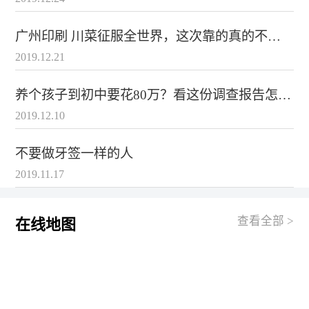
户至上，为卷闸门服务”的理念，承接各类大型
卷闸门
设
计，生产，安装工程，与您一起发展宏图大志，共创盛世
辉煌
广州印刷 川菜征服全世界，这次靠的真的不是
辣！
2019.12.21
养个孩子到初中要花80万？看这份调查报告怎么
说
2019.12.10
不要做牙签一样的人
2019.11.17
查看全部 >
在线地图